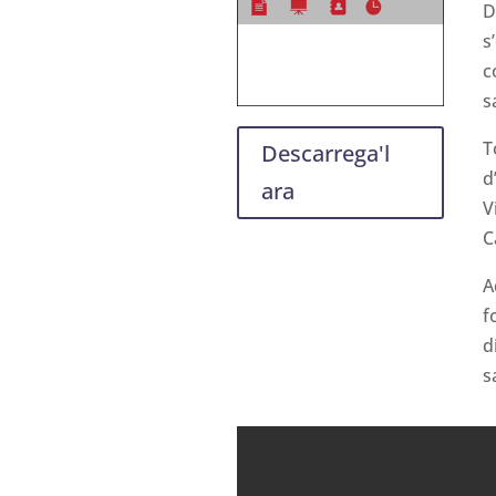
D
s
c
s
T
Descarrega'l
d
ara
V
C
A
f
d
s