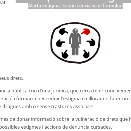
eat
n
s
seus drets.
ncia pública i no d’una jurídica, que cerca tenir coneixemen
zació i formació per reduir l’estigma i millorar en l’atenció i
e drogues amb o sense trastorns associats.
 més de donar informació sobre la vulneració de drets que 
 possibles estigmes i accions de denúncia cursades.