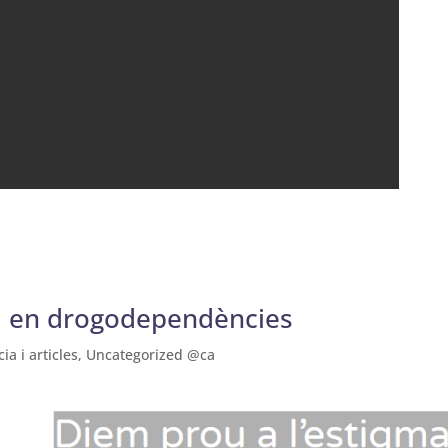
gma en drogodependències
cia i articles
,
Uncategorized @ca