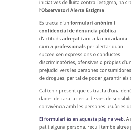
iniciatives de lluita contra l’estigma, ha cr
l’
Observatori Alerta Estigma
.
Es tracta d’un
formulari anònim i
confidencial de denúncia pública
d’actituds
adreçat tant a la ciutadania
com a professionals
per alertar quan
succeeixen expressions o conductes
discriminatòries, ofensives o pròpies d’u
prejudici vers les persones consumidore
de drogues, per tal de poder garantir els 
Cal tenir present que es tracta d’una denú
dades de cara la cerca de vies de sensibilit
convivència amb les persones usuàries d
El formulari és en aquesta pàgina web
. A
patit alguna persona, recull també altres