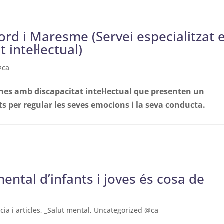
rd i Maresme (Servei especialitzat 
 intel·lectual)
@ca
sones amb discapacitat intel·lectual que presenten un
ts per regular les seves emocions i la seva conducta.
ental d’infants i joves és cosa de
cia i articles
,
_Salut mental
,
Uncategorized @ca