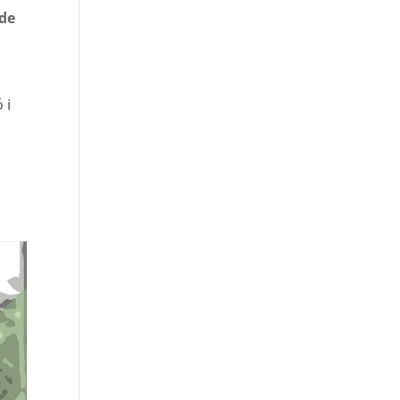
 de
 i