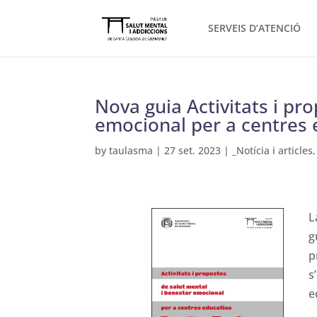
SERVEIS D’ATENCIÓ
Nova guia Activitats i pr
emocional per a centres 
by
taulasma
|
27 set. 2023
|
_Notícia i articles
L
g
p
s
e