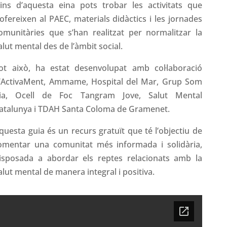
ins d’aquesta eina pots trobar les activitats que
’ofereixen al PAEC, materials didàctics i les jornades
omunitàries que s’han realitzat per normalitzar la
alut mental des de l’àmbit social.
ot això, ha estat desenvolupat amb col·laboració
’ActivaMent, Ammame, Hospital del Mar, Grup Som
ia, Ocell de Foc Tangram Jove, Salut Mental
atalunya i TDAH Santa Coloma de Gramenet.
questa guia és un recurs gratuït que té l’objectiu de
omentar una comunitat més informada i solidària,
isposada a abordar els reptes relacionats amb la
alut mental de manera integral i positiva.