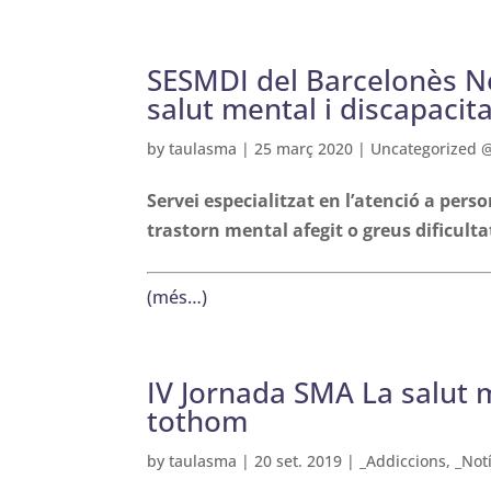
SESMDI del Barcelonès No
salut mental i discapacitat
by
taulasma
|
25 març 2020
|
Uncategorized 
Servei especialitzat en l’atenció a per
trastorn mental afegit o greus dificulta
(més…)
IV Jornada SMA La salut m
tothom
by
taulasma
|
20 set. 2019
|
_Addiccions
,
_Notí