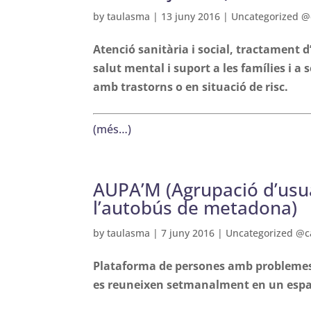
by
taulasma
|
13 juny 2016
|
Uncategorized @
Atenció sanitària i social, tractament 
salut mental i suport a les famílies i 
amb trastorns o en situació de risc.
(més…)
AUPA’M (Agrupació d’usuar
l’autobús de metadona)
by
taulasma
|
7 juny 2016
|
Uncategorized @c
Plataforma de persones amb problemes d
es reuneixen setmanalment en un espai