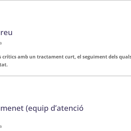
breu
a
 crítics amb un tractament curt, el seguiment dels qual
tat.
menet (equip d’atenció
a