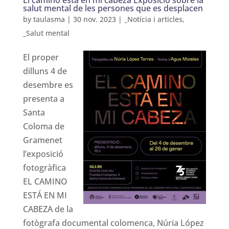
El camino está en mi cabeza Exposició sobre la
salut mental de les persones que es desplacen
by
taulasma
|
30 nov. 2023
|
_Notícia i articles
,
_Salut mental
El proper
dilluns 4 de
desembre es
presenta a
Santa
Coloma de
Gramenet
l’exposició
fotogràfica
EL CAMINO
ESTÁ EN MI
CABEZA de la
fotògrafa documental colomenca, Núria López