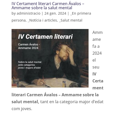
IV Certament literari Carmen Ávalos –
Ammame sobre la salut mental
by
administracio
|
24 gen. 2024
|
_En primera
persona
,
_Notícia i articles
,
_Salut mental
Amm
ame
fa a
2024
el
seu
IV
Certa
ment
literari Carmen Ávalos – Ammame sobre la
salut mental,
tant en la categoria major d’edat
com joves.