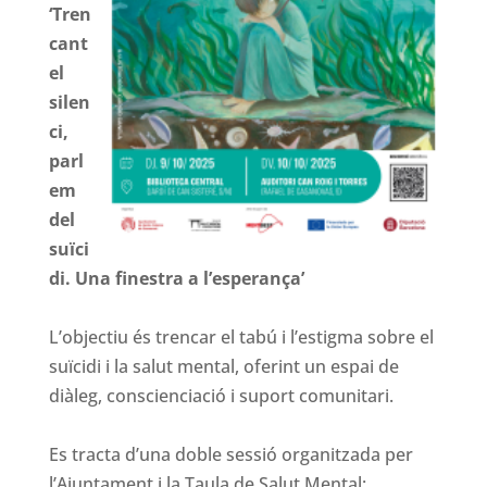
‘Tren
cant
el
silen
ci,
parl
em
del
suïci
di. Una finestra a l’esperança’
L’objectiu és trencar el tabú i l’estigma sobre el
suïcidi i la salut mental, oferint un espai de
diàleg, conscienciació i suport comunitari.
Es tracta d’una doble sessió organitzada per
l’Ajuntament i la Taula de Salut Mental: