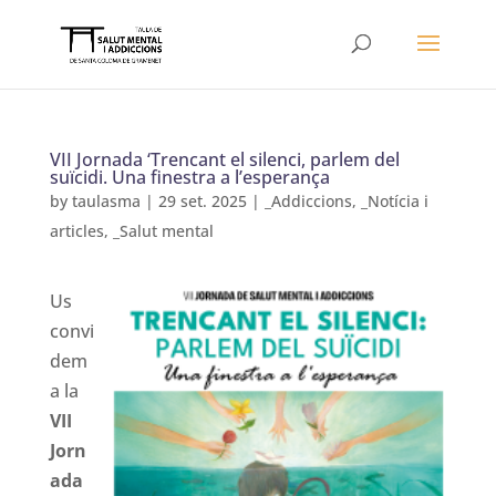
VII Jornada ‘Trencant el silenci, parlem del
suïcidi. Una finestra a l’esperança
by
taulasma
|
29 set. 2025
|
_Addiccions
,
_Notícia i
articles
,
_Salut mental
Us
convi
dem
a la
VII
Jorn
ada