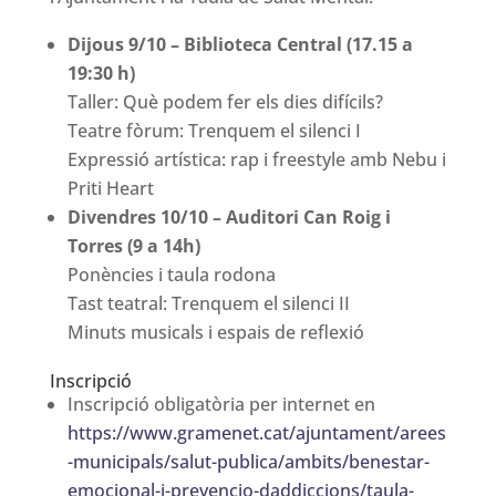
Dijous 9/10 – Biblioteca Central (17.15 a
19:30 h)
Taller: Què podem fer els dies difícils?
Teatre fòrum: Trenquem el silenci I
Expressió artística: rap i freestyle amb Nebu i
Priti Heart
Divendres 10/10 – Auditori Can Roig i
Torres (9 a 14h)
Ponències i taula rodona
Tast teatral: Trenquem el silenci II
Minuts musicals i espais de reflexió
Inscripció
Inscripció obligatòria per internet en
https://www.gramenet.cat/ajuntament/arees
-municipals/salut-publica/ambits/benestar-
emocional-i-prevencio-daddiccions/taula-