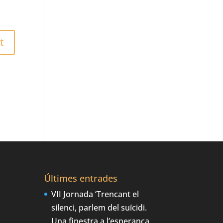
Últimes entrades
VII Jornada ‘Trencant el
silenci, parlem del suïcidi.
Una finestra a l’esperança