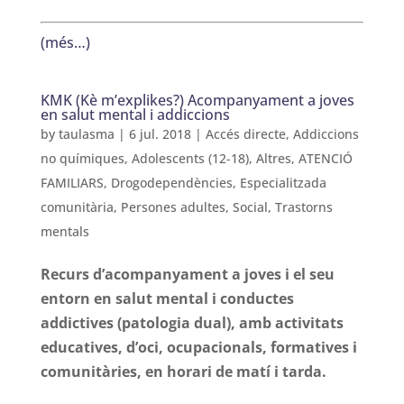
(més…)
KMK (Kè m’explikes?) Acompanyament a joves
en salut mental i addiccions
by
taulasma
|
6 jul. 2018
|
Accés directe
,
Addiccions
no químiques
,
Adolescents (12-18)
,
Altres
,
ATENCIÓ
FAMILIARS
,
Drogodependències
,
Especialitzada
comunitària
,
Persones adultes
,
Social
,
Trastorns
mentals
Recurs d’acompanyament a joves i el seu
entorn en salut mental i conductes
addictives (patologia dual), amb activitats
educatives, d’oci, ocupacionals, formatives i
comunitàries, en horari de matí i tarda.