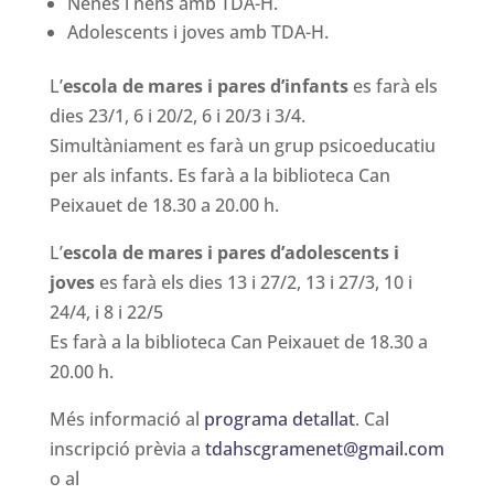
Nenes i nens amb TDA-H.
Adolescents i joves amb TDA-H.
L’
escola de mares i pares d’infants
es farà els
dies 23/1, 6 i 20/2, 6 i 20/3 i 3/4.
Simultàniament es farà un grup psicoeducatiu
per als infants. Es farà a la biblioteca Can
Peixauet de 18.30 a 20.00 h.
L’
escola de mares i pares d’adolescents i
joves
es farà els dies 13 i 27/2, 13 i 27/3, 10 i
24/4, i 8 i 22/5
Es farà a la biblioteca Can Peixauet de 18.30 a
20.00 h.
Més informació al
programa detallat
. Cal
inscripció prèvia a
tdahscgramenet@gmail.com
o al