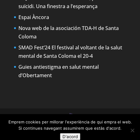
suïcidi. Una finestra a l’esperança
Espai Àncora
Nova web de la asociación TDA-H de Santa
Coloma
SMAD Fest’24 El festival al voltant de la salut
mental de Santa Coloma el 20-4
Guies antiestigma en salut mental
d’Obertament
Emprem cookies per millorar l'experiència de qui empra el web.
Designed by
Elegant Themes
| Powered by
Si continues navegant assumirem que estàs d'acord.
WordPress
D'acord