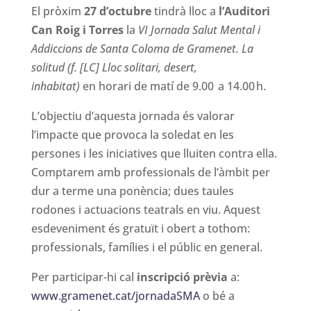
El pròxim
27 d’octubre
tindrà lloc a
l’Auditori
Can Roig i Torres
la
VI Jornada Salut Mental i
Addiccions de Santa Coloma de Gramenet. La
solitud (f. [LC] Lloc solitari, desert,
inhabitat)
en horari de matí de 9.00 a 14.00 h.
L’objectiu d’aquesta jornada és valorar
l’impacte que provoca la soledat en les
persones i les iniciatives que lluiten contra ella.
Comptarem amb professionals de l’àmbit per
dur a terme una ponència; dues taules
rodones i actuacions teatrals en viu. Aquest
esdeveniment és gratuït i obert a tothom:
professionals, famílies i el públic en general.
Per participar-hi cal
inscripció prèvia
a:
www.gramenet.cat/jornadaSMA
o bé a