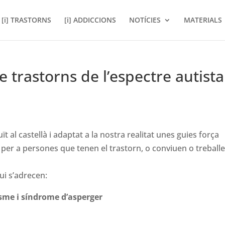
[i] TRASTORNS
[i] ADDICCIONS
NOTÍCIES
MATERIALS
 trastorns de l’espectre autista
ït al castellà i adaptat a la nostra realitat unes guies força
per a persones que tenen el trastorn, o conviuen o treball
ui s’adrecen:
isme i síndrome d’asperger