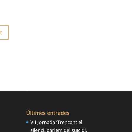
Últimes entrades
VII Jornada ‘Trencant el
silenci, parlem del suïcidi.