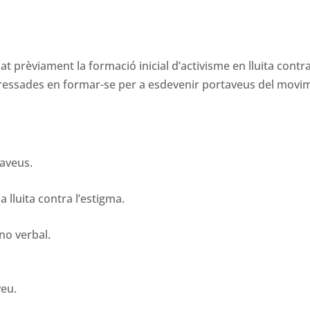
at prèviament la formació inicial d’activisme en lluita contr
nteressades en formar-se per a esdevenir portaveus del movi
taveus.
 lluita contra l’estigma.
no verbal.
veu.