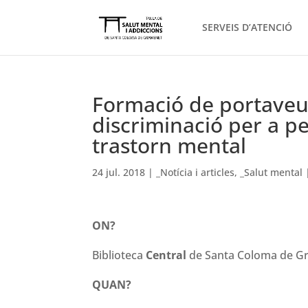
SERVEIS D’ATENCIÓ
Formació de portaveus 
discriminació per a p
trastorn mental
24 jul. 2018
|
_Notícia i articles
,
_Salut mental
ON?
Biblioteca
Central
de Santa Coloma de G
QUAN?