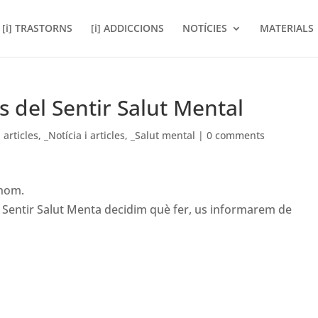
[i] TRASTORNS
[i] ADDICCIONS
NOTÍCIES
MATERIALS
ts del Sentir Salut Mental
i articles
,
_Notícia i articles
,
_Salut mental
|
0 comments
thom.
del Sentir Salut Menta decidim què fer, us informarem de