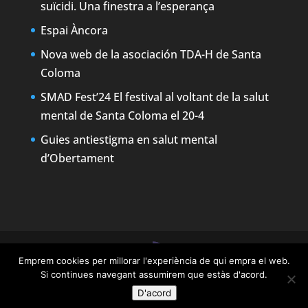
suïcidi. Una finestra a l’esperança
Espai Àncora
Nova web de la asociación TDA-H de Santa
Coloma
SMAD Fest’24 El festival al voltant de la salut
mental de Santa Coloma el 20-4
Guies antiestigma en salut mental
d’Obertament
Emprem cookies per millorar l'experiència de qui empra el web.
Designed by
Elegant Themes
| Powered by
Si continues navegant assumirem que estàs d'acord.
WordPress
D'acord