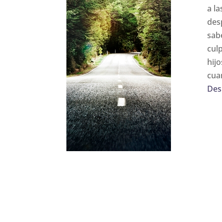
a l
des
sab
cul
hij
cua
Des