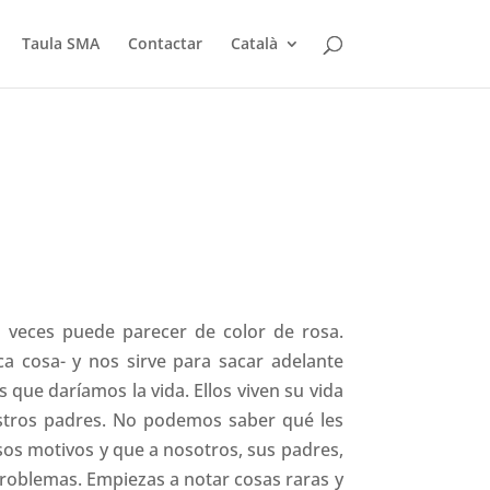
Taula SMA
Contactar
Català
a veces puede parecer de color de rosa.
a cosa- y nos sirve para sacar adelante
os que daríamos la vida.
Ellos viven su vida
stros padres. No podemos saber qué les
sos motivos y que a nosotros, sus padres,
 problemas.
Empiezas a notar cosas raras y