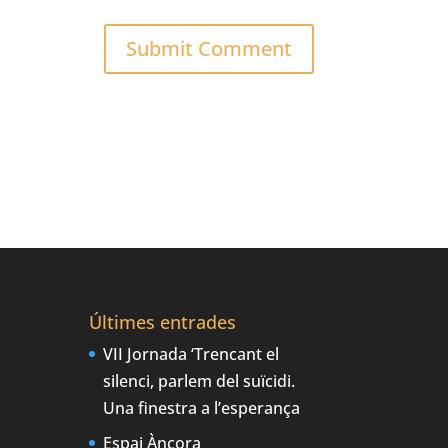
Últimes entrades
VII Jornada ‘Trencant el
silenci, parlem del suïcidi.
Una finestra a l’esperança
Espai Àncora