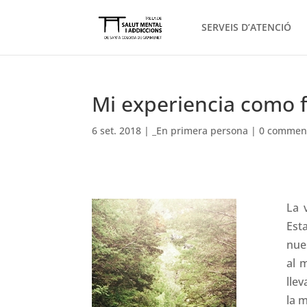
SERVEIS D’ATENCIÓ
Mi experiencia como f
6 set. 2018
|
_En primera persona
|
0 commen
La 
Est
nue
al 
lle
la 