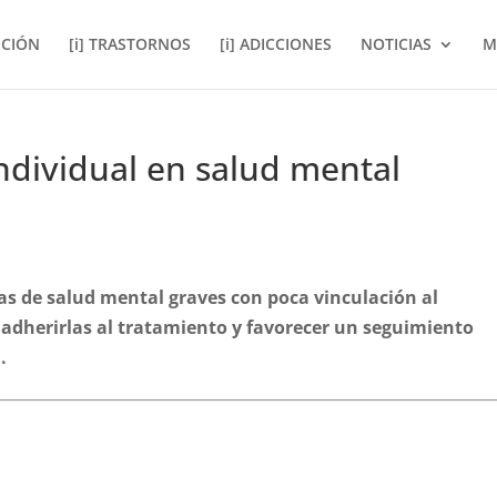
NCIÓN
[i] TRASTORNOS
[i] ADICCIONES
NOTICIAS
M
ndividual en salud mental
s de salud mental graves con poca vinculación al
a adherirlas al tratamiento y favorecer un seguimiento
.