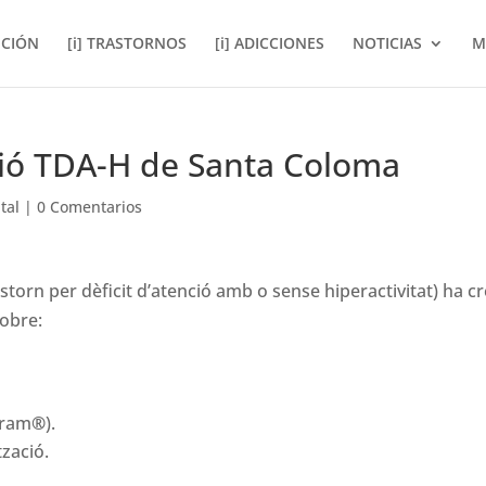
NCIÓN
[i] TRASTORNOS
[i] ADICCIONES
NOTICIAS
M
ció TDA-H de Santa Coloma
tal
|
0 Comentarios
astorn per dèficit d’atenció amb o sense hiperactivitat) ha c
sobre:
gram
®
).
tzació.