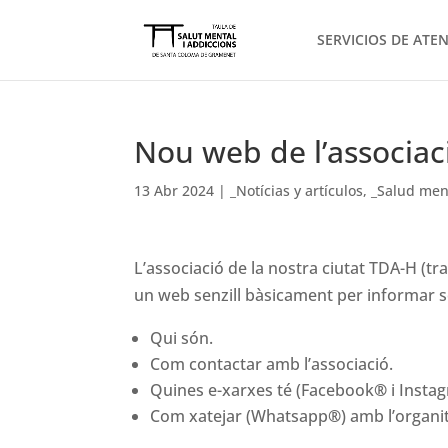
SERVICIOS DE ATE
Nou web de l’associa
13 Abr 2024
|
_Notícias y artículos
,
_Salud men
L’associació de la nostra ciutat TDA-H (tr
un web senzill bàsicament per informar 
Qui són.
Com contactar amb l’associació.
Quines e-xarxes té (Facebook
®
i Insta
Com xatejar (Whatsapp
®
) amb l’organi