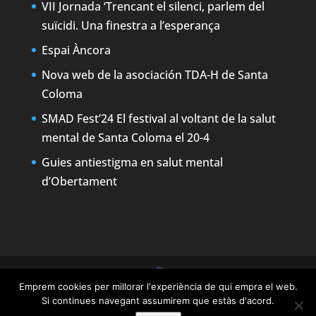
VII Jornada ‘Trencant el silenci, parlem del
suïcidi. Una finestra a l’esperança
Espai Àncora
Nova web de la asociación TDA-H de Santa
Coloma
SMAD Fest’24 El festival al voltant de la salut
mental de Santa Coloma el 20-4
Guies antiestigma en salut mental
d’Obertament
Emprem cookies per millorar l'experiència de qui empra el web.
Designed by
Elegant Themes
| Powered by
Si continues navegant assumirem que estàs d'acord.