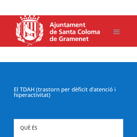
El TDAH (trastorn per dèficit d’atenció i
hiperactivitat)
QUÈ ÉS