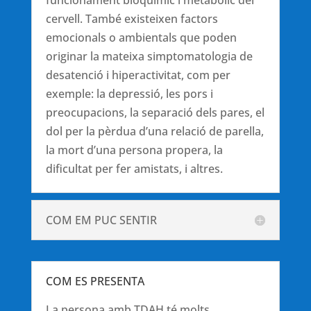
funcionament bioquímic i metabòlic del
cervell. També existeixen factors
emocionals o ambientals que poden
originar la mateixa simptomatologia de
desatenció i hiperactivitat, com per
exemple: la depressió, les pors i
preocupacions, la separació dels pares, el
dol per la pèrdua d’una relació de parella,
la mort d’una persona propera, la
dificultat per fer amistats, i altres.
COM EM PUC SENTIR
COM ES PRESENTA
La persona amb TDAH té molts