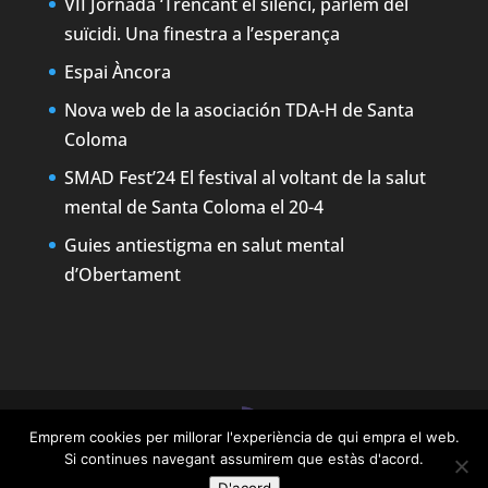
VII Jornada ‘Trencant el silenci, parlem del
suïcidi. Una finestra a l’esperança
Espai Àncora
Nova web de la asociación TDA-H de Santa
Coloma
SMAD Fest’24 El festival al voltant de la salut
mental de Santa Coloma el 20-4
Guies antiestigma en salut mental
d’Obertament
Emprem cookies per millorar l'experiència de qui empra el web.
Designed by
Elegant Themes
| Powered by
Si continues navegant assumirem que estàs d'acord.