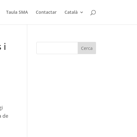
Taula SMA
Contactar
Català
 i
gi
a de