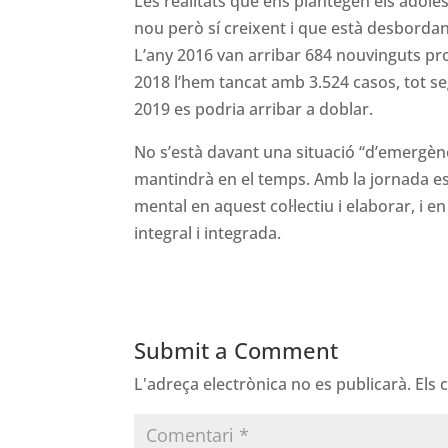
Les realitats que ens plantegen els ado
nou però sí creixent i que està desbordant
L’any 2016 van arribar 684 nouvinguts pro
2018 l’hem tancat amb 3.524 casos, tot s
2019 es podria arribar a doblar.
No s’està davant una situació “d’emergèn
mantindrà en el temps. Amb la jornada es 
mental en aquest col·lectiu i elaborar, i 
integral i integrada.
Submit a Comment
L'adreça electrònica no es publicarà.
Els