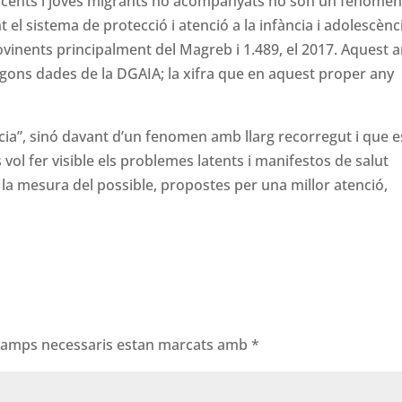
lescents i joves migrants no acompanyats no són un fenome
 el sistema de protecció i atenció a la infància i adolescènc
vinents principalment del Magreb i 1.489, el 2017. Aquest 
egons dades de la DGAIA; la xifra que en aquest proper any
cia”, sinó davant d’un fenomen amb llarg recorregut i que e
vol fer visible els problemes latents i manifestos de salut
en la mesura del possible, propostes per una millor atenció,
 camps necessaris estan marcats amb
*