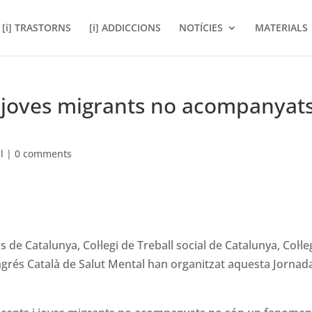
[i] TRASTORNS
[i] ADDICCIONS
NOTÍCIES
MATERIALS
 joves migrants no acompanyats
l
|
0 comments
s de Catalunya, Col·legi de Treball social de Catalunya, Col·le
ngrés Català de Salut Mental han organitzat aquesta Jornad