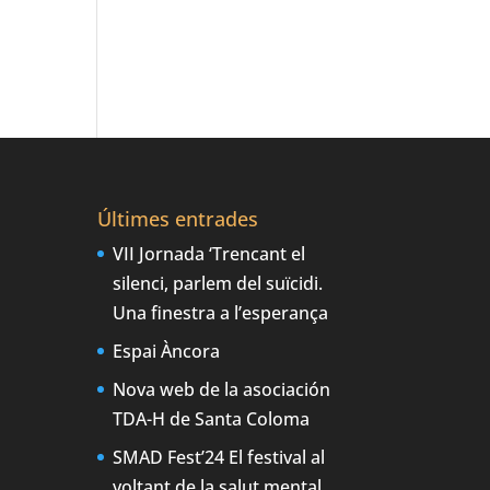
Últimes entrades
VII Jornada ‘Trencant el
silenci, parlem del suïcidi.
Una finestra a l’esperança
Espai Àncora
Nova web de la asociación
TDA-H de Santa Coloma
SMAD Fest’24 El festival al
voltant de la salut mental