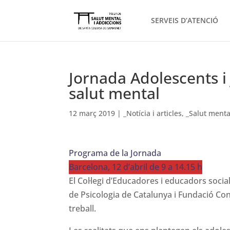
SERVEIS D’ATENCIÓ
Jornada Adolescents i
salut mental
12 març 2019
|
_Notícia i articles
,
_Salut menta
Programa de la Jornada
Barcelona, 12 d’abril de 9 a 14.15 h
El Col·legi d’Educadores i educadors social
de Psicologia de Catalunya i Fundació Co
treball.