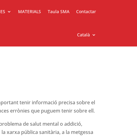
IES
MATERIALS
Taula SMA
Contactar
Català
portant tenir informació precisa sobre el
ces errònies que puguem tenir sobre ell.
problema de salut mental o addició,
a xarxa pública sanitària, a la metgessa