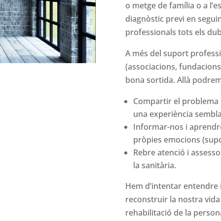
o metge de família o a l’es
diagnòstic previ en segui
professionals tots els du
A més del suport professi
(associacions, fundacion
bona sortida. Allà podrem
Compartir el problema 
una experiència sembla
Informar-nos i aprendr
pròpies emocions (supo
Rebre atenció i assess
la sanitària.
Hem d’intentar entendre 
reconstruir la nostra vida i
rehabilitació de la perso