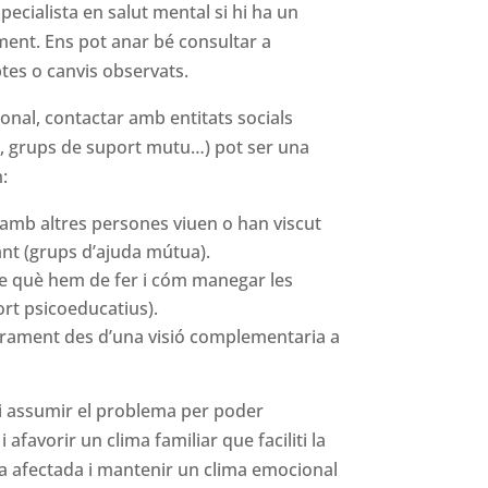
pecialista en salut mental si hi ha un
ment. Ens pot anar bé consultar a
btes o canvis observats.
onal, contactar amb entitats socials
s, grups de suport mutu…) pot ser una
:
amb altres persones viuen o han viscut
nt (grups d’ajuda mútua).
e què hem de fer i cóm manegar les
rt psicoeducatius).
orament des d’una visió complementaria a
i assumir el problema per poder
 afavorir un clima familiar que faciliti la
na afectada i mantenir un clima emocional