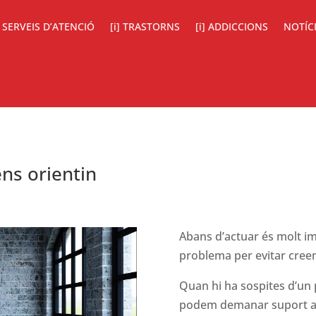
SERVEIS D’ATENCIÓ
[i] TRASTORNS
[i] ADDICCIONS
NOTÍC
ns orientin
Abans d’actuar és molt im
problema per evitar creen
Quan hi ha sospites d’un 
podem demanar suport a l