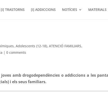
[i] TRASTORNS
[i] ADDICCIONS
NOTÍCIES
MATERIALS
uímiques
,
Adolescents (12-18)
,
ATENCIÓ FAMILIARS
,
ia
|
0 comments
 i joves amb drogodependències o addiccions a les panta
ials) i els seus familiars.