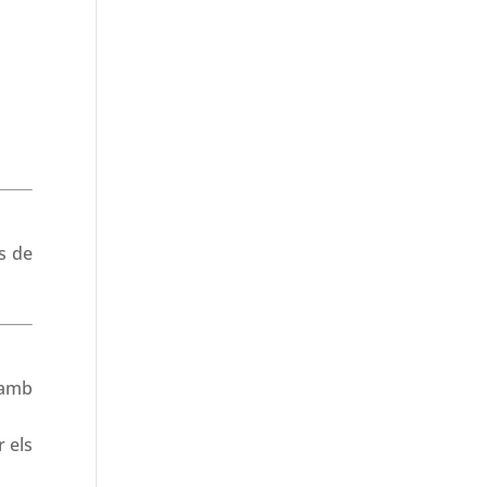
s de
 amb
 els